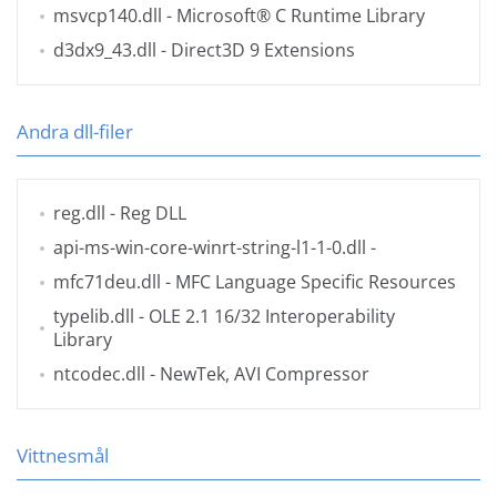
msvcp140.dll
- Microsoft® C Runtime Library
d3dx9_43.dll
- Direct3D 9 Extensions
Andra dll-filer
reg.dll
- Reg DLL
api-ms-win-core-winrt-string-l1-1-0.dll
-
mfc71deu.dll
- MFC Language Specific Resources
typelib.dll
- OLE 2.1 16/32 Interoperability
Library
ntcodec.dll
- NewTek, AVI Compressor
Vittnesmål