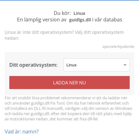
Du kör:
Linux
En lämplig version av
i vår databas
guidlgs.dll
Linux är inte ditt operativsystem? Välj ditt operativsystem
nedan:
specialerbjudande
Ditt operativsystem:
LADDA NER NU
För att snabbt lösa problemet rekommenderar vi att du laddar ner
och använder guidlgs.dll Fix Tool. Om du har teknisk erfarenhet och
vill installera en DLL-fil manuellt, vänligen välj din version av Windows
och ladda ner guidlgs.dll, efter det kopiera den till rätt plats med hjälp
av instruktionen nedan, det kommer att fixa dll-fel.
Vad är: namn?