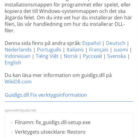
installationsmappen för programmet eller spelet, eller
kopiera det till Windows-systemmappen och det ska
åtgärda felet. Om du inte vet hur du installerar den här
filen, läs vår handledning om hur du installerar DLL-
filer.
Denna sida finns på andra språk:
Español
|
Deutsch
|
Nederlands
|
Português
|
Italiano
|
Français
|
suomi
|
Indonesian
|
Tiếng Việt
|
Norsk
|
Русский
|
Svenska
|
English
Du kan läsa mer information om guidlgs.dll på
WikiDll.com
Guidlgs.dll Fix verktygsinformation
specialerbjudande
Filnamn: fix_guidlgs.dll-setup.exe
Verktygets utvecklare: Restoro