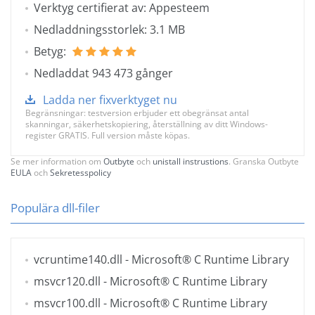
Verktyg certifierat av: Appesteem
Nedladdningsstorlek: 3.1 MB
Betyg:
Nedladdat 943 473 gånger
Ladda ner fixverktyget nu
Begränsningar: testversion erbjuder ett obegränsat antal
skanningar, säkerhetskopiering, återställning av ditt Windows-
register GRATIS. Full version måste köpas.
Se mer information om
Outbyte
och
unistall instrustions
. Granska Outbyte
EULA
och
Sekretesspolicy
Populära dll-filer
vcruntime140.dll
- Microsoft® C Runtime Library
msvcr120.dll
- Microsoft® C Runtime Library
msvcr100.dll
- Microsoft® C Runtime Library