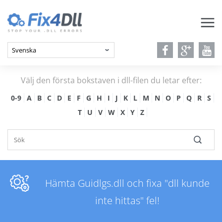
Välj den första bokstaven i dll-filen du letar efter:
0-9
A
B
C
D
E
F
G
H
I
J
K
L
M
N
O
P
Q
R
S
T
U
V
W
X
Y
Z
Hämta Guidlgs.dll och fixa "dll kunde
inte hittas" fel!