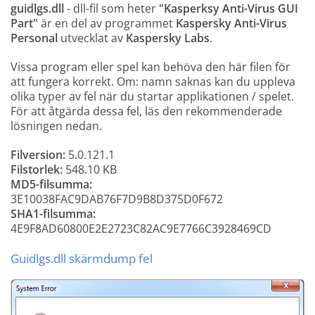
guidlgs.dll
- dll-fil som heter
"Kasperksy Anti-Virus GUI
Part"
är en del av programmet
Kaspersky Anti-Virus
Personal
utvecklat av
Kaspersky Labs
.
Vissa program eller spel kan behöva den här filen för
att fungera korrekt. Om: namn saknas kan du uppleva
olika typer av fel när du startar applikationen / spelet.
För att åtgärda dessa fel, läs den rekommenderade
lösningen nedan.
Filversion:
5.0.121.1
Filstorlek:
548.10 KB
MD5-filsumma:
3E10038FAC9DAB76F7D9B8D375D0F672
SHA1-filsumma:
4E9F8AD60800E2E2723C82AC9E7766C3928469CD
Guidlgs.dll skärmdump fel