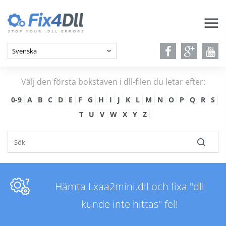
Välj den första bokstaven i dll-filen du letar efter:
0-9
A
B
C
D
E
F
G
H
I
J
K
L
M
N
O
P
Q
R
S
T
U
V
W
X
Y
Z
Hämta Lxaa2mini.dll och fixa "dll
kunde inte hittas" fel!