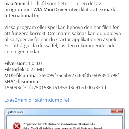
lxaa2mini.dll
- dll-fil som heter
""
är en del av
programmet
WIA Mini Driver
utvecklat av
Lexmark
International Inc.
.
Vissa program eller spel kan behöva den här filen för
att fungera korrekt. Om: namn saknas kan du uppleva
olika typer av fel när du startar applikationen / spelet.
För att åtgärda dessa fel, läs den rekommenderade
lösningen nedan.
Filversion:
1.0.0.0
Filstorlek:
0.22 MB
MD5-filsumma:
365099f35c5b927c63f0b360535db98f
SHA1-filsumma:
156093ef31fb7501586d61353d3e91ed2f0a33dd
Lxaa2mini.dll skärmdump fel