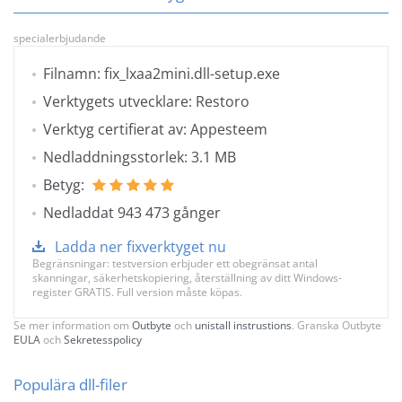
specialerbjudande
Filnamn: fix_lxaa2mini.dll-setup.exe
Verktygets utvecklare: Restoro
Verktyg certifierat av: Appesteem
Nedladdningsstorlek: 3.1 MB
Betyg:
Nedladdat 943 473 gånger
Ladda ner fixverktyget nu
Begränsningar: testversion erbjuder ett obegränsat antal
skanningar, säkerhetskopiering, återställning av ditt Windows-
register GRATIS. Full version måste köpas.
Se mer information om
Outbyte
och
unistall instrustions
. Granska Outbyte
EULA
och
Sekretesspolicy
Populära dll-filer