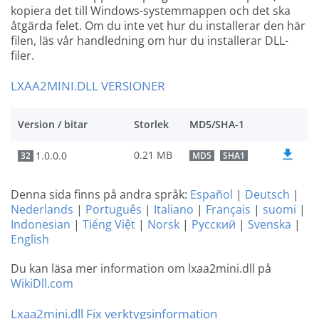
kopiera det till Windows-systemmappen och det ska
åtgärda felet. Om du inte vet hur du installerar den här
filen, läs vår handledning om hur du installerar DLL-
filer.
LXAA2MINI.DLL VERSIONER
Version / bitar
Storlek
MD5/SHA-1
0.21 MB
1.0.0.0
32
MD5
SHA1
Denna sida finns på andra språk:
Español
|
Deutsch
|
Nederlands
|
Português
|
Italiano
|
Français
|
suomi
|
Indonesian
|
Tiếng Việt
|
Norsk
|
Русский
|
Svenska
|
English
Du kan läsa mer information om lxaa2mini.dll på
WikiDll.com
Lxaa2mini.dll Fix verktygsinformation