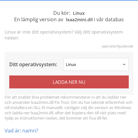
Du kör:
Linux
En lämplig version av
i vår databas
lxaa2mini.dll
Linux är inte ditt operativsystem? Välj ditt operativsystem
nedan:
specialerbjudande
Ditt operativsystem:
LADDA NER NU
För att snabbt lösa problemet rekommenderar vi att du laddar ner
och använder lxaa2mini.dll Fix Tool. Om du har teknisk erfarenhet och
vill installera en DLL-fil manuellt, vänligen välj din version av Windows
och ladda ner lxaa2mini.dll, efter det kopiera den till rätt plats med
hjälp av instruktionen nedan, det kommer att fixa dll-fel.
Vad är: namn?