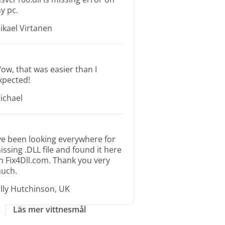
y pc.
ikael Virtanen
ow, that was easier than I
xpected!
ichael
’ve been looking everywhere for
issing .DLL file and found it here
n Fix4Dll.com. Thank you very
uch.
illy Hutchinson, UK
Läs mer vittnesmål