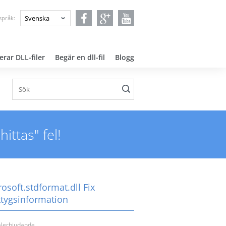
språk:
erar DLL-filer
Begär en dll-fil
Blogg
ittas" fel!
osoft.stdformat.dll Fix
ktygsinformation
alerbjudande