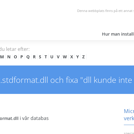
Denna webbplats finns på ett annat 
Hur man install
du letar efter:
M
N
O
P
Q
R
S
T
U
V
W
X
Y
Z
tdformat.dll och fixa "dll kunde inte h
Micr
ver
i vår databas
ormat.dll
speci