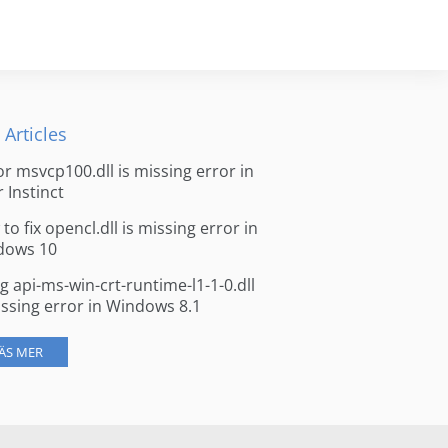
 Articles
for msvcp100.dll is missing error in
r Instinct
to fix opencl.dll is missing error in
dows 10
ng api-ms-win-crt-runtime-l1-1-0.dll
issing error in Windows 8.1
ÄS MER