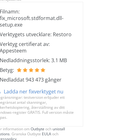
Filnamn:
fix_microsoft.stdformat.dll-
setup.exe
Verktygets utvecklare: Restoro
Verktyg certifierat av:
Appesteem
Nedladdningsstorlek: 3.1 MB
Betyg:
Nedladdat 943 473 gånger
Ladda ner fixverktyget nu
gränsningar: testversion erbjuder ett
egränsat antal skanningar,
kerhetskopiering, återställning av ditt
ndows-register GRATIS. Full version måste
pas.
r information om
Outbyte
och
unistall
stions
. Granska Outbyte
EULA
och
tesspolicy