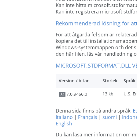
Kan inte hitta microsoft.stdformat.d
Kan inte registrera microsoft.stdfo
Rekommenderad lösning för att
För att åtgärda fel som är relatera
kopiera det till installationsmappen
Windows-systemmappen och det ska 
den här filen, läs vår handledning o
MICROSOFT.STDFORMAT.DLL V
Version / bitar
Storlek
Språk
13 kb
7.0.9466.0
32
Denna sida finns på andra språk:
E
Italiano
|
Français
|
suomi
|
Indon
English
Du kan läsa mer information om mi