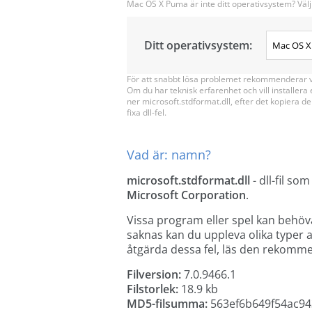
Mac OS X Puma är inte ditt operativsystem? Välj
Ditt operativsystem:
För att snabbt lösa problemet rekommenderar vi 
Om du har teknisk erfarenhet och vill installera
ner microsoft.stdformat.dll, efter det kopiera de
fixa dll-fel.
Vad är: namn?
microsoft.stdformat.dll
- dll-fil so
Microsoft Corporation
.
Vissa program eller spel kan behöv
saknas kan du uppleva olika typer av
åtgärda dessa fel, läs den rekomm
Filversion:
7.0.9466.1
Filstorlek:
18.9 kb
MD5-filsumma:
563ef6b649f54ac94