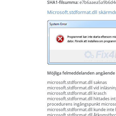
SHA1-filsumma:
e7b6aaea5a9b6d4d
Microsoft.stdformat.dll skärmd
Möjliga felmeddelanden angående d
microsoft.stdformat.dll saknas
microsoft.stdformat.dll vid inläsnin
microsoft.stdformat.dll krasch
microsoft.stdformat.dll hittades in
procedurens ingångspunkt microsof
microsoft.stdformat.dll kunde inte 
microsoft.stdformat.dll Åtkomstbro