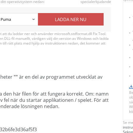
 ditt operativsystem nedan:
specialerbjudande
LADDA NER NU
att du laddar ner och använder microsoft.stdformat.dll Fix Tool.
 en DLL-fil manuellt, vänligen välj din version av Windows och ladda
n till rätt plats med hjälp av instruktionen nedan, det kommer att
m heter
""
är en del av programmet
utvecklat av
Be
a den här filen för att fungera korrekt. Om: namn
ob
 fel när du startar applikationen / spelet. För att
sä
enderade lösningen nedan.
Wi
kö
Se me
instru
32b6fe3d36af5f3
Sekre