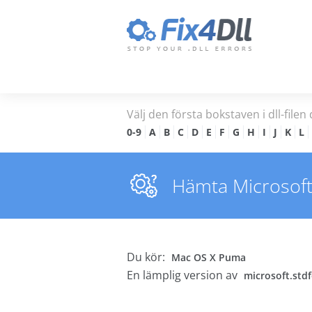
Välj den första bokstaven i dll-filen 
0-9
A
B
C
D
E
F
G
H
I
J
K
L
Hämta Microsoft.s
Du kör:
Mac OS X Puma
En lämplig version av
microsoft.stdf