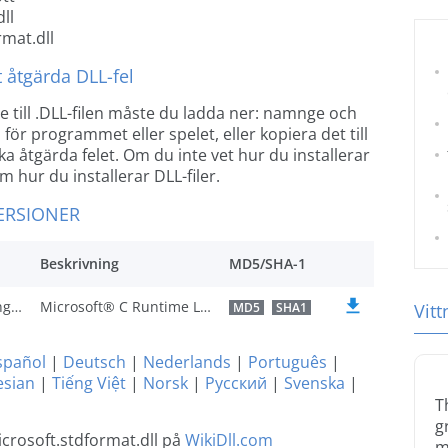
ll
rmat.dll
 åtgärda DLL-fel
de till .DLL-filen måste du ladda ner: namnge och
 för programmet eller spelet, eller kopiera det till
åtgärda felet. Om du inte vet hur du installerar
m hur du installerar DLL-filer.
ERSIONER
Beskrivning
MD5/SHA-1
U.S. English
Microsoft® C Runtime Library
MD5
SHA1
Vit
spañol
|
Deutsch
|
Nederlands
|
Português
|
esian
|
Tiếng Việt
|
Norsk
|
Русский
|
Svenska
|
T
g
crosoft.stdformat.dll på
WikiDll.com
m