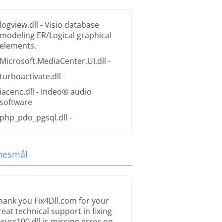
logview.dll
- Visio database
modeling ER/Logical graphical
elements.
Microsoft.MediaCenter.UI.dll
-
turboactivate.dll
-
iacenc.dll
- Indeo® audio
software
php_pdo_pgsql.dll
-
tnesmål
hank you Fix4Dll.com for your
reat technical support in fixing
svcr100.dll is missing error on