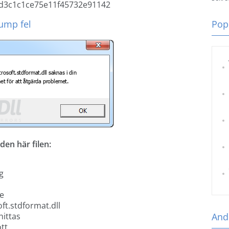
3c1c1ce75e11f45732e91142
ump fel
Popu
en här filen:
g
te
t.stdformat.dll
hittas
Andr
tt