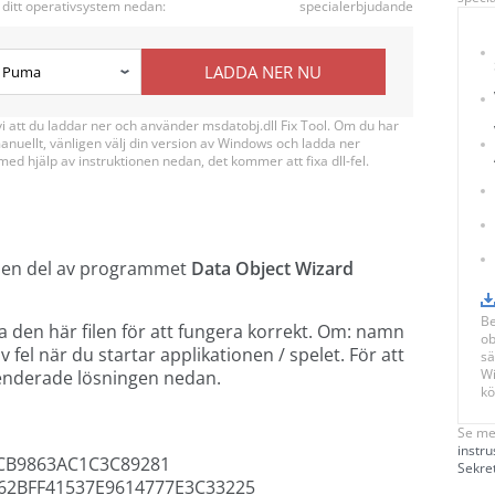
 ditt operativsystem nedan:
specialerbjudande
LADDA NER NU
 att du laddar ner och använder msdatobj.dll Fix Tool. Om du har
 manuellt, vänligen välj din version av Windows och ladda ner
s med hjälp av instruktionen nedan, det kommer att fixa dll-fel.
 en del av programmet
Data Object Wizard
Be
a den här filen för att fungera korrekt. Om: namn
ob
 fel när du startar applikationen / spelet. För att
sä
Wi
enderade lösningen nedan.
kö
Se me
instru
CB9863AC1C3C89281
Sekre
2BFF41537E9614777E3C33225