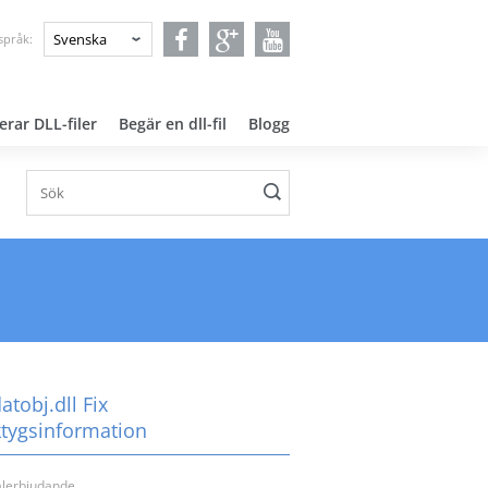
språk:
erar DLL-filer
Begär en dll-fil
Blogg
tobj.dll Fix
ktygsinformation
alerbjudande