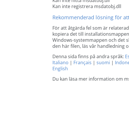
Kan inte hitta msdatobj.dll
Kan inte registrera msdatobj.dll
Rekommenderad lösning för att
För att åtgärda fel som är relatera
kopiera det till installationsmappen
Windows-systemmappen och det ska 
den här filen, läs vår handledning o
Denna sida finns på andra språk:
E
Italiano
|
Français
|
suomi
|
Indon
English
Du kan läsa mer information om ms