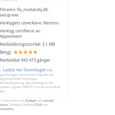
Filnamn: fix_msdatobj.dll-
setup.exe
Verktygets utvecklare: Restoro
Verktyg certifierat av:
Appesteem
Nedladdningsstorlek: 3.1 MB
Betyg:
Nedladdat 943 473 gånger
Ladda ner fixverktyget nu
gränsningar: testversion erbjuder ett
egränsat antal skanningar,
kerhetskopiering, återställning av ditt
ndows-register GRATIS. Full version måste
pas.
r information om
Outbyte
och
unistall
stions
. Granska Outbyte
EULA
och
tesspolicy