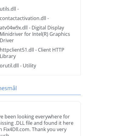
utils.dll
-
contactactivation.dll
-
atv04w9x.dll
- Digital Display
Minidriver for Intel(R) Graphics
Driver
httpclient51.dll
- Client HTTP
Library
orutil.dll
- Utility
tnesmål
’ve been looking everywhere for
issing .DLL file and found it here
n Fix4Dll.com. Thank you very
uch.