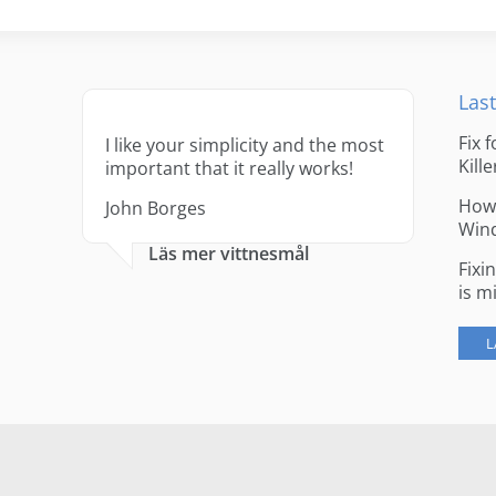
Last
Fix 
I like your simplicity and the most
Kille
important that it really works!
How 
John Borges
Win
Läs mer vittnesmål
Fixi
is m
L