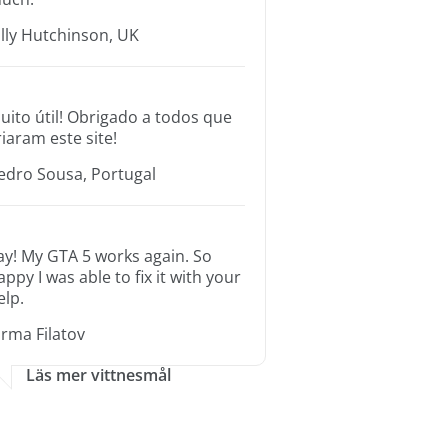
illy Hutchinson, UK
uito útil! Obrigado a todos que
riaram este site!
edro Sousa, Portugal
ay! My GTA 5 works again. So
appy I was able to fix it with your
elp.
orma Filatov
Läs mer vittnesmål