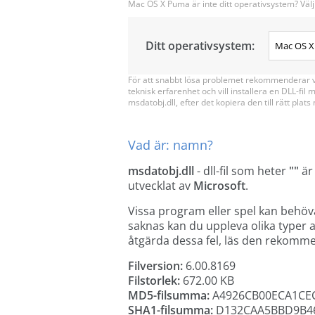
Mac OS X Puma är inte ditt operativsystem? Välj
Ditt operativsystem:
För att snabbt lösa problemet rekommenderar vi
teknisk erfarenhet och vill installera en DLL-fil
msdatobj.dll, efter det kopiera den till rätt plat
Vad är: namn?
msdatobj.dll
- dll-fil som heter
""
är
utvecklat av
Microsoft
.
Vissa program eller spel kan behöv
saknas kan du uppleva olika typer av
åtgärda dessa fel, läs den rekomm
Filversion:
6.00.8169
Filstorlek:
672.00 KB
MD5-filsumma:
A4926CB00ECA1CE
SHA1-filsumma:
D132CAA5BBD9B46