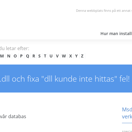
Denna webbplats finns på ett annat 
Hur man install
du letar efter:
M
N
O
P
Q
R
S
T
U
V
W
X
Y
Z
l och fixa "dll kunde inte hittas" fel!
Msda
ver
 vår databas
speci