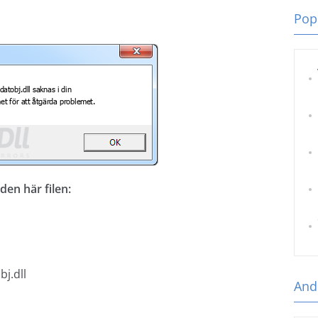
Popu
en här filen:
j.dll
Andr