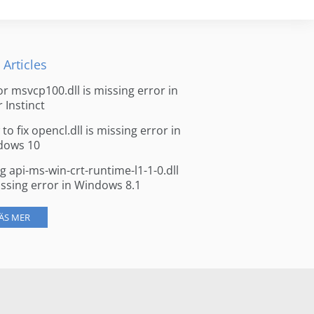
 Articles
for msvcp100.dll is missing error in
r Instinct
to fix opencl.dll is missing error in
dows 10
ng api-ms-win-crt-runtime-l1-1-0.dll
issing error in Windows 8.1
ÄS MER