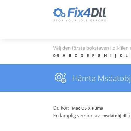
Välj den första bokstaven i dll-filen 
0-9
A
B
C
D
E
F
G
H
I
J
K
L
Hämta Msdatobj.dl
Du kör:
Mac OS X Puma
En lämplig version av
i
msdatobj.dll