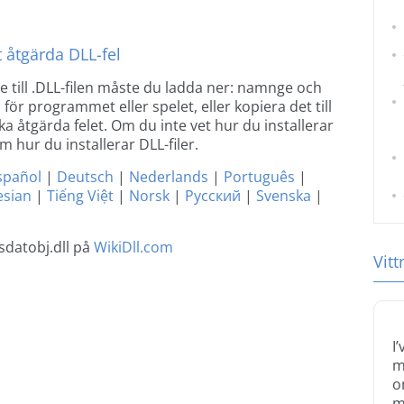
 åtgärda DLL-fel
de till .DLL-filen måste du ladda ner: namnge och
 för programmet eller spelet, eller kopiera det till
åtgärda felet. Om du inte vet hur du installerar
m hur du installerar DLL-filer.
spañol
|
Deutsch
|
Nederlands
|
Português
|
esian
|
Tiếng Việt
|
Norsk
|
Русский
|
Svenska
|
datobj.dll på
WikiDll.com
Vit
I
m
o
m