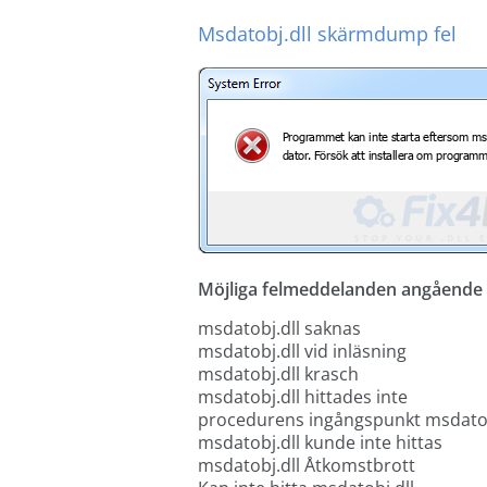
Msdatobj.dll skärmdump fel
Möjliga felmeddelanden angående d
msdatobj.dll saknas
msdatobj.dll vid inläsning
msdatobj.dll krasch
msdatobj.dll hittades inte
procedurens ingångspunkt msdatob
msdatobj.dll kunde inte hittas
msdatobj.dll Åtkomstbrott